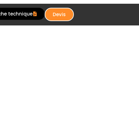
che technique
Devis