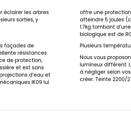
éclairer les arbres
offre une protectio
ieurs sorties, y
atteindre 5 joules 
1.7kg tombant d’un
biologique est de R
les façades de
Plusieurs températu
ellente résistances
Nous vous proposons
ce de protection,
lumineux diffèrent. 
ussière et est sans
à négliger selon vos
 projections d’eau et
créer. Teinte 2200/
mécaniques IK09 lui