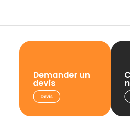
Demander un
C
devis
n
Devis