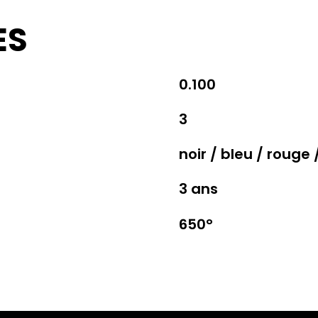
ES
0.100
3
noir / bleu / rouge 
3 ans
650°