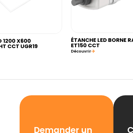
ÉTANCHE LED BORNE R
D 1200 X600
ET150 CCT
HT CCT UGR19
Découvrir
Demander un
C