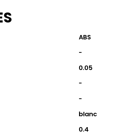
ES
ABS
-
0.05
-
-
blanc
0.4