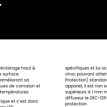
T
 éclairage haut &
spécifiques et lui 
de surface
choc pouvant atteind
 améliorant sa
Protection) standar
ques de corrosion et
appareil, il est non
 températures.
supérieurs à 1 mm ma
diffuseur le DEC-12
trique et c’est donc
protection.