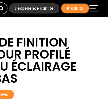
L’expérience danlite
Produits
E FINITION
OUR PROFILÉ
U ÉCLAIRAGE
BAS
Devis