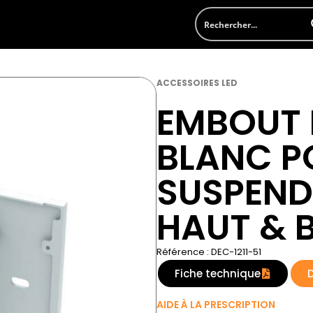
ACCESSOIRES LED
EMBOUT D
BLANC P
SUSPEND
HAUT & 
Référence : DEC-1211-51
Fiche technique
AIDE À LA PRESCRIPTION