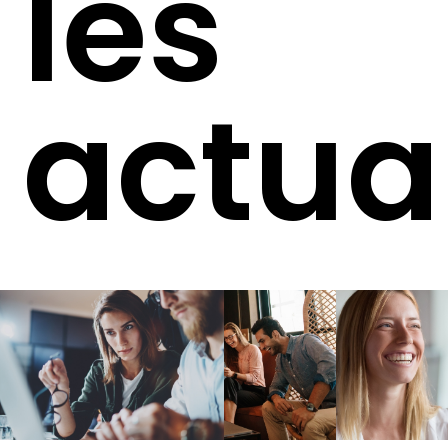
les
actua