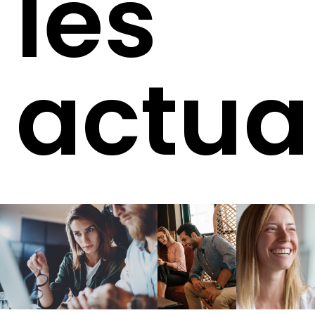
les
actua