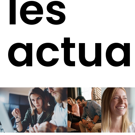
les
actua