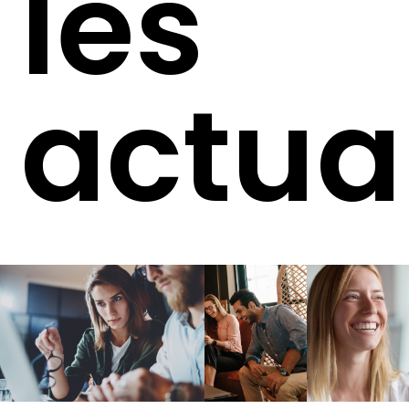
les
actua