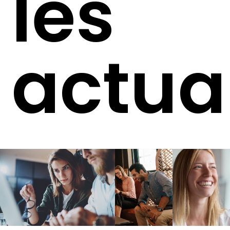
les
actua