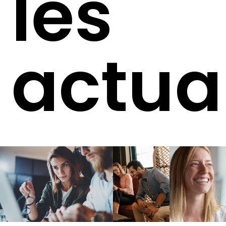
les
actua