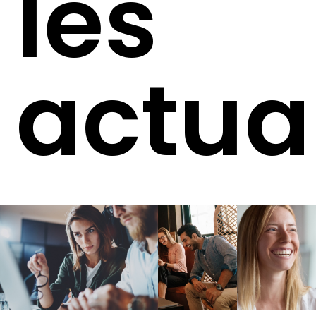
les
actua