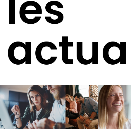
les
actua