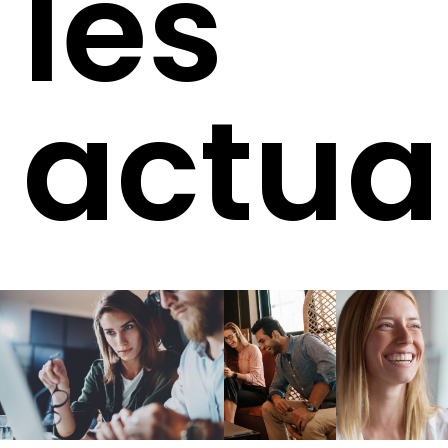
les
actua