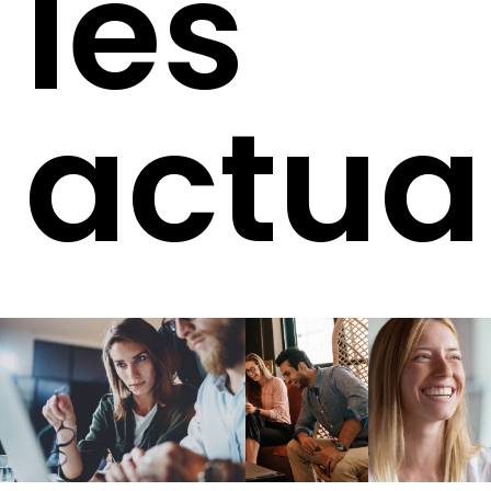
les
actua