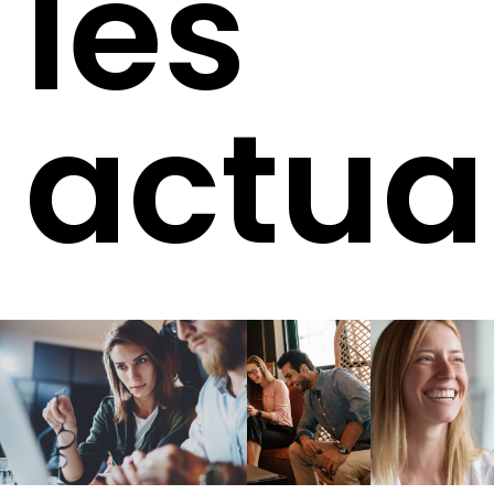
les
actua