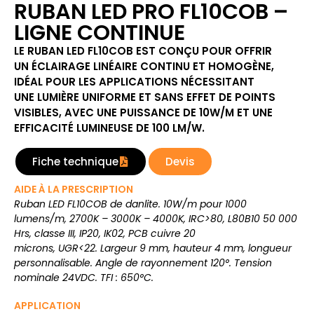
RUBAN LED PRO FL10COB –
LIGNE CONTINUE
LE RUBAN LED FL10COB EST CONÇU POUR OFFRIR
UN ÉCLAIRAGE LINÉAIRE CONTINU ET HOMOGÈNE,
IDÉAL POUR LES APPLICATIONS NÉCESSITANT
UNE LUMIÈRE UNIFORME ET SANS EFFET DE POINTS
VISIBLES, AVEC UNE PUISSANCE DE 10W/M ET UNE
EFFICACITÉ LUMINEUSE DE 100 LM/W.
Fiche technique
Devis
AIDE À LA PRESCRIPTION
Ruban LED FL10COB de danlite. 10W/m pour 1000
lumens/m, 2700K – 3000K – 4000K, IRC>80, L80B10 50 000
Hrs, classe III, IP20, IK02, PCB cuivre 20
microns, UGR<22. Largeur 9 mm, hauteur 4 mm, longueur
personnalisable. Angle de rayonnement 120°. Tension
nominale 24VDC. TFI : 650°C.
APPLICATION